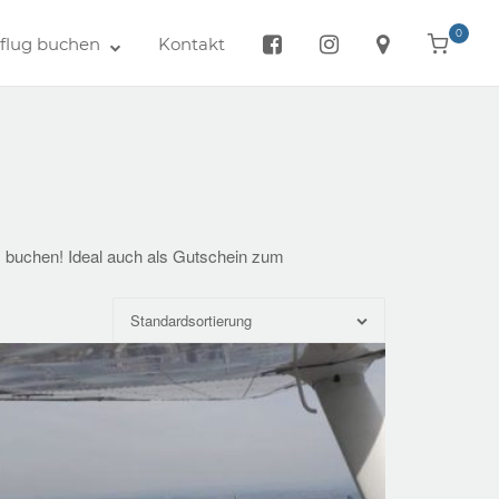
0
View
lug buchen
Kontakt
shoppin
cart
m buchen! Ideal auch als Gutschein zum
Standardsortierung