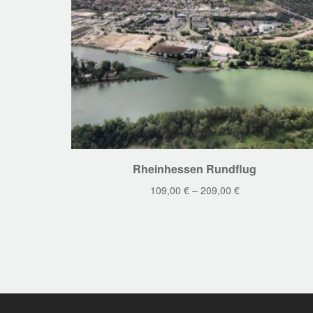
Dieses
Rheinhessen Rundflug
Produkt
109,00
€
–
209,00
€
weist
mehrere
Varianten
auf.
Die
Optionen
können