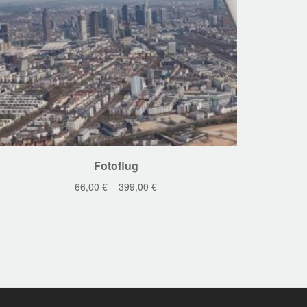
Dieses
Fotoflug
Produkt
66,00
€
–
399,00
€
weist
mehrere
Varianten
auf.
Die
Optionen
können