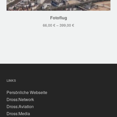
Dieses
Fotoflug
Produkt
66,00
€
–
399,00
€
weist
mehrere
Varianten
auf.
Die
Optionen
können
auf
der
LINKS
Produktseite
Persönliche Webseite
gewählt
werden
Dross:Network
Dross:Aviation
Dross:Media