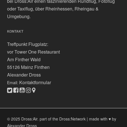
bei Dross:Air einen faszinierenden Rundflug, Fotoflug
oder Taxiflug, über Rheinhessen, Rheingau &
Umgebung.
KONTAKT
Treffpunkt Flugplatz:
vor Tower One Restaurant
Am Finther Wald
55126 Mainz Finthen
Alexander Dross
Kontaktformular
Email:
© 2025 Dross:Air.
part of the Dross:Network
|
made with ♥ by
Alexander Dross