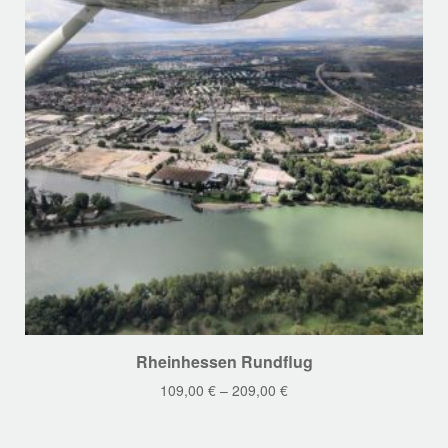
Dieses
Rheinhessen Rundflug
Produkt
109,00
€
–
209,00
€
weist
mehrere
Varianten