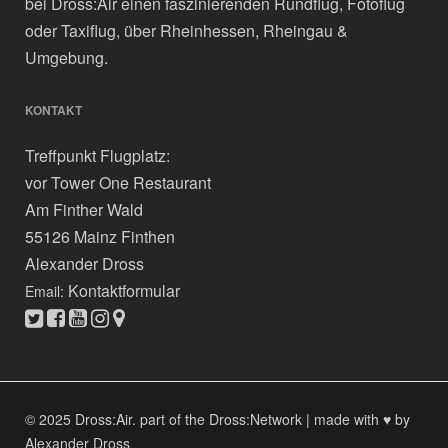
bei Dross:Air einen faszinierenden Rundflug, Fotoflug
oder Taxiflug, über Rheinhessen, Rheingau &
Umgebung.
KONTAKT
Treffpunkt Flugplatz:
vor Tower One Restaurant
Am Finther Wald
55126 Mainz Finthen
Alexander Dross
Kontaktformular
Email:
© 2025 Dross:Air.
part of the Dross:Network
|
made with ♥ by
Alexander Dross