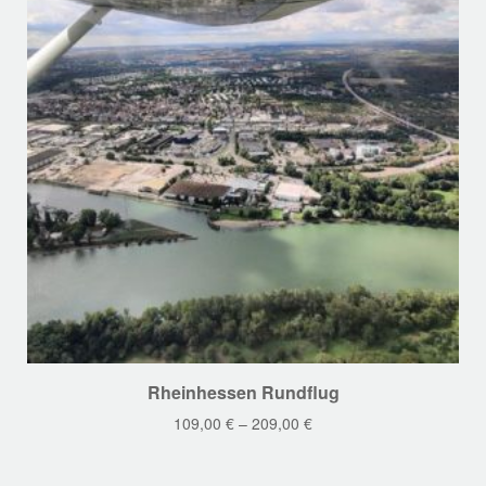
Dieses
Rheinhessen Rundflug
Produkt
109,00
€
–
209,00
€
weist
mehrere
Varianten