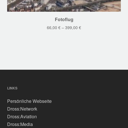
Dieses
Fotoflug
Produkt
66,00
€
–
399,00
€
weist
mehrere
Varianten
auf.
Die
Optionen
können
auf
der
LINKS
Produktseite
Persönliche Webseite
gewählt
werden
Dross:Network
Dross:Aviation
Dross:Media