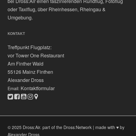
bei Dross:Air einen faszinierenden Rundflug, Fotoflug
oder Taxiflug, über Rheinhessen, Rheingau &
Umgebung.
KONTAKT
Treffpunkt Flugplatz:
vor Tower One Restaurant
Am Finther Wald
55126 Mainz Finthen
Alexander Dross
Kontaktformular
Email:
© 2025 Dross:Air.
part of the Dross:Network
|
made with ♥ by
Alexander Dross