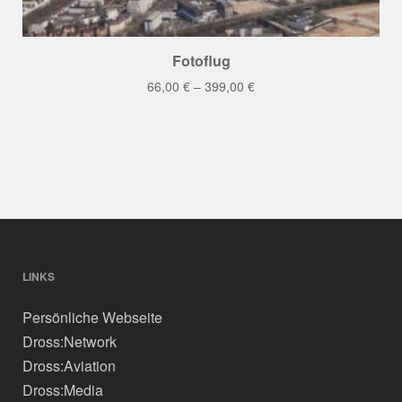
Dieses
Fotoflug
Produkt
66,00
€
–
399,00
€
weist
mehrere
Varianten
auf.
Die
Optionen
können
auf
der
LINKS
Produktseite
Persönliche Webseite
gewählt
werden
Dross:Network
Dross:Aviation
Dross:Media