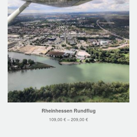
Dieses
Rheinhessen Rundflug
Produkt
109,00
€
–
209,00
€
weist
mehrere
Varianten