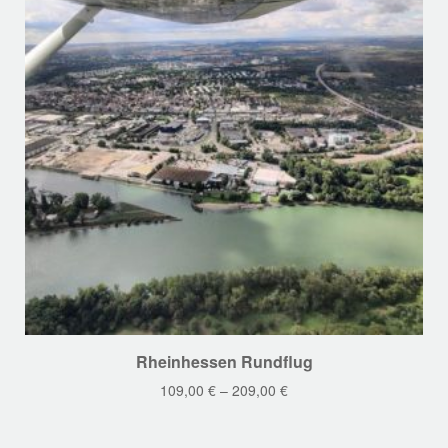
Dieses
Rheinhessen Rundflug
Produkt
109,00
€
–
209,00
€
weist
mehrere
Varianten