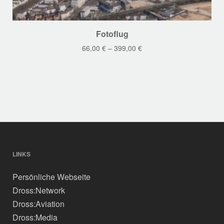
Dieses
Fotoflug
Produkt
66,00
€
–
399,00
€
weist
mehrere
Varianten
auf.
Die
Optionen
können
auf
der
LINKS
Produktseite
Persönliche Webseite
gewählt
werden
Dross:Network
Dross:Aviation
Dross:Media