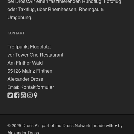
bei Dross:Air einen faszinierenden Rundflug, Fotoflug
oder Taxiflug, über Rheinhessen, Rheingau &
Umgebung.
KONTAKT
Treffpunkt Flugplatz:
vor Tower One Restaurant
Am Finther Wald
55126 Mainz Finthen
Alexander Dross
Kontaktformular
Email:
© 2025 Dross:Air.
part of the Dross:Network
|
made with ♥ by
Alexander Dross