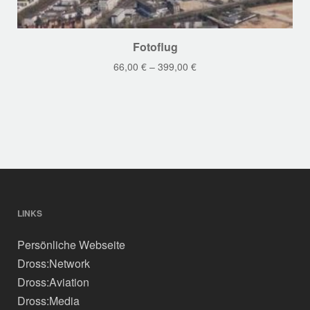
Dieses
Fotoflug
Produkt
66,00
€
–
399,00
€
weist
mehrere
Varianten
auf.
Die
Optionen
können
auf
der
LINKS
Produktseite
Persönliche Webseite
gewählt
werden
Dross:Network
Dross:Aviation
Dross:Media