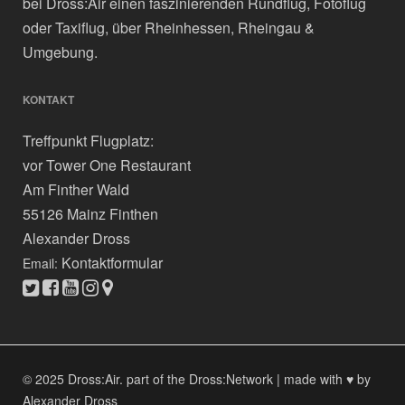
bei Dross:Air einen faszinierenden Rundflug, Fotoflug
oder Taxiflug, über Rheinhessen, Rheingau &
Umgebung.
KONTAKT
Treffpunkt Flugplatz:
vor Tower One Restaurant
Am Finther Wald
55126 Mainz Finthen
Alexander Dross
Kontaktformular
Email:
© 2025 Dross:Air.
part of the Dross:Network
|
made with ♥ by
Alexander Dross