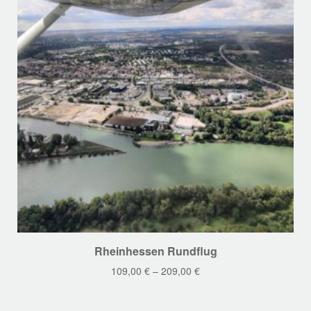
Dieses
Rheinhessen Rundflug
Produkt
109,00
€
–
209,00
€
weist
mehrere
Varianten