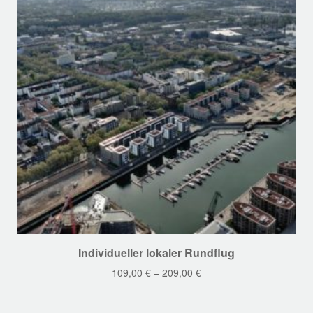
Dieses
Individueller lokaler Rundflug
Produkt
109,00
€
–
209,00
€
weist
mehrere
Varianten