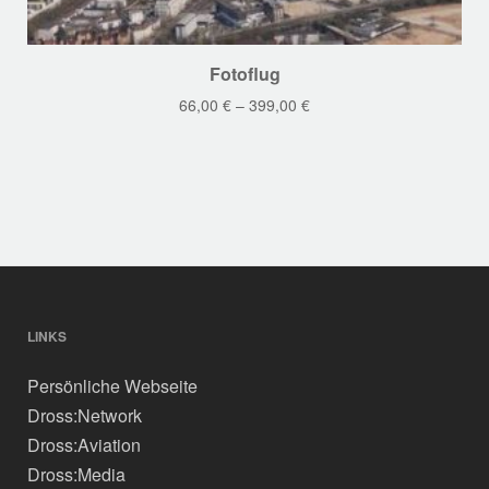
Dieses
Fotoflug
Produkt
66,00
€
–
399,00
€
weist
mehrere
Varianten
auf.
Die
Optionen
können
auf
der
LINKS
Produktseite
Persönliche Webseite
gewählt
werden
Dross:Network
Dross:Aviation
Dross:Media