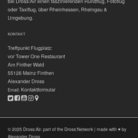
bei Dross:Air einen faszinierenden Rundflug, Fotoflug
oder Taxiflug, über Rheinhessen, Rheingau &
Umgebung.
KONTAKT
Treffpunkt Flugplatz:
vor Tower One Restaurant
Am Finther Wald
55126 Mainz Finthen
Alexander Dross
Kontaktformular
Email:
© 2025 Dross:Air.
part of the Dross:Network
|
made with ♥ by
Alexander Dross