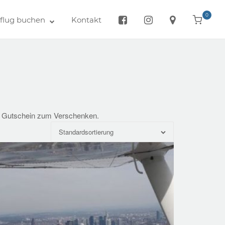
0
View
lug buchen
Kontakt
shoppin
cart
als Gutschein zum Verschenken.
Standardsortierung